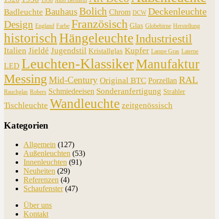
Aldo Bernardi
Bolich
Deckenleuchte
Bauhaus
Badleuchte
Chrom
DCW
Französisch
Design
Glas
England
Farbe
Globebirne
Herstellung
historisch
Hängeleuchte
Industriestil
Italien
Jieldé
Jugendstil
Kupfer
Kristallglas
Lampe Gras
Laterne
Leuchten-Klassiker
Manufaktur
LED
Messing
RAL
Mid-Century
Original BTC
Porzellan
Sonderanfertigung
Schmiedeeisen
Strahler
Rauchglas
Robers
Wandleuchte
Tischleuchte
zeitgenössisch
Kategorien
Allgemein
(127)
Außenleuchten
(53)
Innenleuchten
(91)
Neuheiten
(29)
Referenzen
(4)
Schaufenster
(47)
Über uns
Kontakt