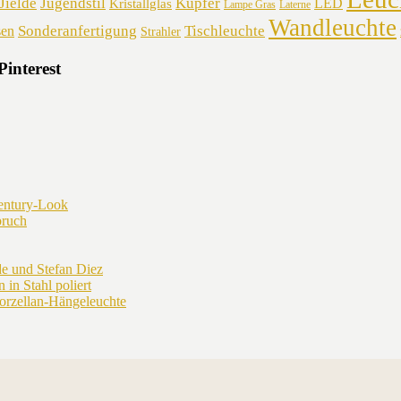
Jieldé
Jugendstil
Kupfer
LED
Kristallglas
Lampe Gras
Laterne
Wandleuchte
Sonderanfertigung
Tischleuchte
sen
Strahler
Pinterest
entury-Look
bruch
 und Stefan Diez
 in Stahl poliert
rzellan-Hängeleuchte