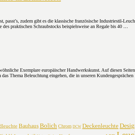
st, passt’s, zudem gibt es die klassische französische Industriestil-Leu
des praktischen Schraubstocks beispielsweise an Regale bis 40 …
wöhnliche Exemplare europäischer Handwerkskunst. Auf diesen Seiten w
 um das Thema Beleuchtung eingehen, die in unseren Kundengesprächen
Bolich
Desig
Deckenleuchte
Bauhaus
dleuchte
Chrom
DCW
Leuc