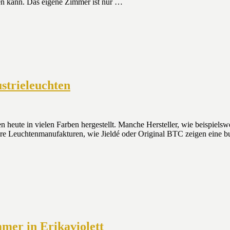
en kann. Das eigene Zimmer ist nur …
strieleuchten
 heute in vielen Farben hergestellt. Manche Hersteller, wie beispielsw
re Leuchtenmanufakturen, wie Jieldé oder Original BTC zeigen eine b
mer in Erikaviolett