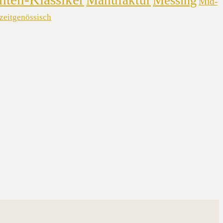
Manufaktur
Messing
Mid-
zeitgenössisch