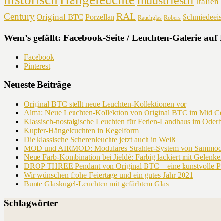
historisch
Hängeleuchte
Industriestil
Italien
RAL
Century
Original BTC
Porzellan
Schmiedeei
Rauchglas
Robers
Wem’s gefällt: Facebook-Seite / Leuchten-Galerie auf 
Facebook
Pinterest
Neueste Beiträge
Original BTC stellt neue Leuchten-Kollektionen vor
Alma: Neue Leuchten-Kollektion von Original BTC im Mid C
Klassisch-nostalgische Leuchten für Ferien-Landhaus im Oder
Kupfer-Hängeleuchten in Kegelform
Die klassische Scherenleuchte jetzt auch in Weiß
MOD und AIRMOD: Modulares Strahler-System von Sammode
Neue Farb-Kombination bei Jieldé: Farbig lackiert mit Gelenken
DROP THREE Pendant von Original BTC – eine kunstvolle Po
Wir wünschen frohe Feiertage und ein gutes Jahr 2021
Bunte Glaskugel-Leuchten mit gefärbtem Glas
Schlagwörter