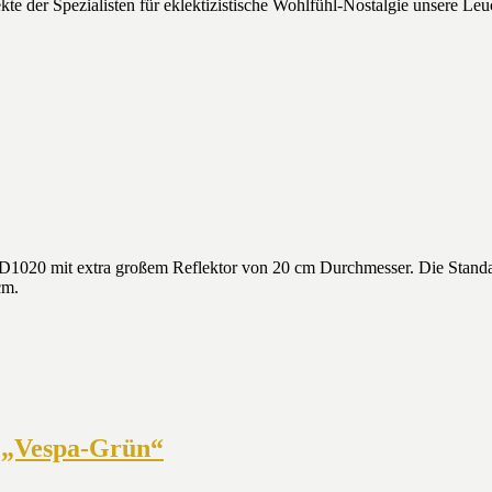
e der Spezialisten für eklektizistische Wohlfühl-Nostalgie unsere Leu
D1020 mit extra großem Reflektor von 20 cm Durchmesser. Die Standa
cm.
n „Vespa-Grün“