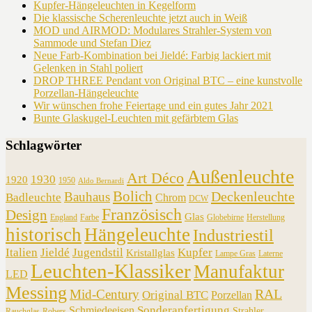
Kupfer-Hängeleuchten in Kegelform
Die klassische Scherenleuchte jetzt auch in Weiß
MOD und AIRMOD: Modulares Strahler-System von
Sammode und Stefan Diez
Neue Farb-Kombination bei Jieldé: Farbig lackiert mit
Gelenken in Stahl poliert
DROP THREE Pendant von Original BTC – eine kunstvolle
Porzellan-Hängeleuchte
Wir wünschen frohe Feiertage und ein gutes Jahr 2021
Bunte Glaskugel-Leuchten mit gefärbtem Glas
Schlagwörter
Außenleuchte
Art Déco
1930
1920
1950
Aldo Bernardi
Bolich
Deckenleuchte
Bauhaus
Badleuchte
Chrom
DCW
Französisch
Design
Glas
England
Farbe
Globebirne
Herstellung
historisch
Hängeleuchte
Industriestil
Italien
Jieldé
Jugendstil
Kupfer
Kristallglas
Lampe Gras
Laterne
Leuchten-Klassiker
Manufaktur
LED
Messing
RAL
Mid-Century
Original BTC
Porzellan
Sonderanfertigung
Schmiedeeisen
Strahler
Rauchglas
Robers