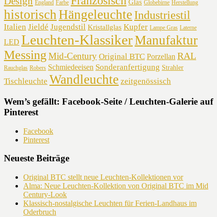
Französisch
Design
Glas
England
Farbe
Globebirne
Herstellung
historisch
Hängeleuchte
Industriestil
Italien
Jieldé
Jugendstil
Kupfer
Kristallglas
Lampe Gras
Laterne
Leuchten-Klassiker
Manufaktur
LED
Messing
RAL
Mid-Century
Original BTC
Porzellan
Sonderanfertigung
Schmiedeeisen
Strahler
Rauchglas
Robers
Wandleuchte
Tischleuchte
zeitgenössisch
Wem’s gefällt: Facebook-Seite / Leuchten-Galerie auf
Pinterest
Facebook
Pinterest
Neueste Beiträge
Original BTC stellt neue Leuchten-Kollektionen vor
Alma: Neue Leuchten-Kollektion von Original BTC im Mid
Century-Look
Klassisch-nostalgische Leuchten für Ferien-Landhaus im
Oderbruch