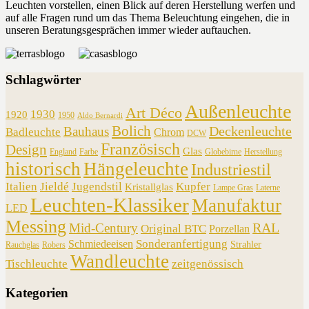
Leuchten vorstellen, einen Blick auf deren Herstellung werfen und
auf alle Fragen rund um das Thema Beleuchtung eingehen, die in
unseren Beratungsgesprächen immer wieder auftauchen.
Schlagwörter
Außenleuchte
Art Déco
1930
1920
1950
Aldo Bernardi
Bolich
Deckenleuchte
Bauhaus
Badleuchte
Chrom
DCW
Französisch
Design
Glas
England
Farbe
Globebirne
Herstellung
historisch
Hängeleuchte
Industriestil
Italien
Jieldé
Jugendstil
Kupfer
Kristallglas
Lampe Gras
Laterne
Leuchten-Klassiker
Manufaktur
LED
Messing
RAL
Mid-Century
Original BTC
Porzellan
Sonderanfertigung
Schmiedeeisen
Strahler
Rauchglas
Robers
Wandleuchte
Tischleuchte
zeitgenössisch
Kategorien