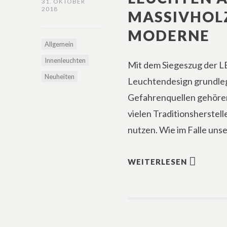
31. OKTOBER
2018
MASSIVHOLZ
MODERNE
Allgemein
Innenleuchten
Mit dem Siegeszug der L
Neuheiten
Leuchtendesign grundleg
Gefahrenquellen gehören
vielen Traditionsherstel
nutzen. Wie im Falle uns
WEITERLESEN