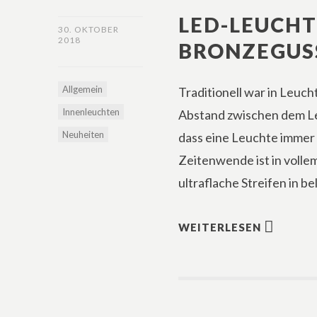
LED-LEUCHT
30. OKTOBER
2018
BRONZEGUSS
Allgemein
Traditionell war in Leuc
Innenleuchten
Abstand zwischen dem L
Neuheiten
dass eine Leuchte immer
Zeitenwende ist in voll
ultraflache Streifen in b
WEITERLESEN