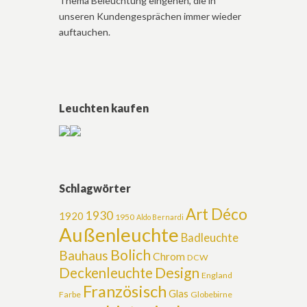
Thema Beleuchtung eingehen, die in
unseren Kundengesprächen immer wieder
auftauchen.
Leuchten kaufen
Schlagwörter
Art Déco
1930
1920
1950
Aldo Bernardi
Außenleuchte
Badleuchte
Bolich
Bauhaus
Chrom
DCW
Design
Deckenleuchte
England
Französisch
Glas
Farbe
Globebirne