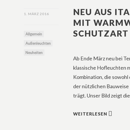
NEU AUS ITA
1. MÄRZ 2016
IT WARMWEI
HUTZART IP
Allgemein
Außenleuchten
Neuheiten
Ab Ende März neu bei Ter
klassische Hofleuchten 
Kombination, die sowohl
der nützlichen Bauweis
trägt. Unser Bild zeigt 
WEITERLESEN