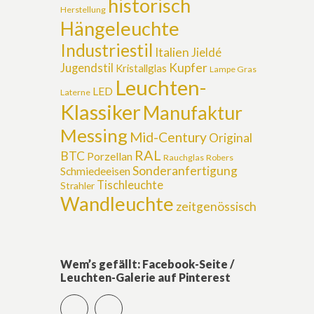
historisch
Herstellung
Hängeleuchte
Industriestil
Italien
Jieldé
Kupfer
Jugendstil
Kristallglas
Lampe Gras
Leuchten-
LED
Laterne
Klassiker
Manufaktur
Messing
Mid-Century
Original
RAL
BTC
Porzellan
Rauchglas
Robers
Sonderanfertigung
Schmiedeeisen
Tischleuchte
Strahler
Wandleuchte
zeitgenössisch
Wem’s gefällt: Facebook-Seite /
Leuchten-Galerie auf Pinterest
Facebook
Pinterest