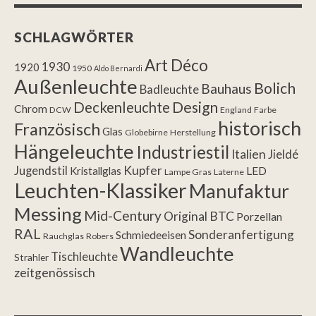
SCHLAGWÖRTER
Art Déco
1930
1920
1950
Aldo Bernardi
Außenleuchte
Bolich
Bauhaus
Badleuchte
Design
Deckenleuchte
Chrom
DCW
England
Farbe
historisch
Französisch
Glas
Globebirne
Herstellung
Hängeleuchte
Industriestil
Italien
Jieldé
Kupfer
Jugendstil
LED
Kristallglas
Lampe Gras
Laterne
Leuchten-Klassiker
Manufaktur
Messing
Mid-Century
Original BTC
Porzellan
RAL
Sonderanfertigung
Schmiedeeisen
Rauchglas
Robers
Wandleuchte
Tischleuchte
Strahler
zeitgenössisch