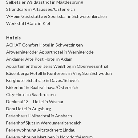
Selketaler Waldgasthof in Mägdesprung
Strandcafe in Altaussee/Österreich
V-Heim Gaststätte & Sportsbar in Schweitenkirchen
Werkstatt-Cafe in Kiel
Hotels
ACHAT Comfort Hotel in Schwetzingen
Altwernigeröder Apparthotel in Wernigerode
Anklamer Alte Post Hotel in Aklam
Appartementhotel Jens Weißflog in Oberwiesenthal
Båsenberga Hotell & Konferens in Vingåker/Schweden
Berghotel Schatzalp in Davos/Schweiz
Birkenhof in Raabs/Thaya/Österreich
City-Hotel in Saarbrücken
Denkmal 13 – Hotel in Wismar
Dom Hotel in Augsburg
Ferienhaus Höllbachtal in Ansbach
Ferienhof Sjuts in Werdumeraltendeich
Ferienwohnung Altstadtherz Lindau
Ferienwohnung Martinen in Norddorf/Amrum