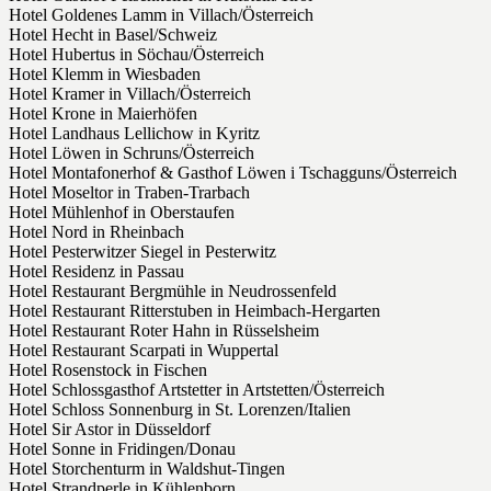
Hotel Goldenes Lamm in Villach/Österreich
Hotel Hecht in Basel/Schweiz
Hotel Hubertus in Söchau/Österreich
Hotel Klemm in Wiesbaden
Hotel Kramer in Villach/Österreich
Hotel Krone in Maierhöfen
Hotel Landhaus Lellichow in Kyritz
Hotel Löwen in Schruns/Österreich
Hotel Montafonerhof & Gasthof Löwen i Tschagguns/Österreich
Hotel Moseltor in Traben-Trarbach
Hotel Mühlenhof in Oberstaufen
Hotel Nord in Rheinbach
Hotel Pesterwitzer Siegel in Pesterwitz
Hotel Residenz in Passau
Hotel Restaurant Bergmühle in Neudrossenfeld
Hotel Restaurant Ritterstuben in Heimbach-Hergarten
Hotel Restaurant Roter Hahn in Rüsselsheim
Hotel Restaurant Scarpati in Wuppertal
Hotel Rosenstock in Fischen
Hotel Schlossgasthof Artstetter in Artstetten/Österreich
Hotel Schloss Sonnenburg in St. Lorenzen/Italien
Hotel Sir Astor in Düsseldorf
Hotel Sonne in Fridingen/Donau
Hotel Storchenturm in Waldshut-Tingen
Hotel Strandperle in Kühlenborn