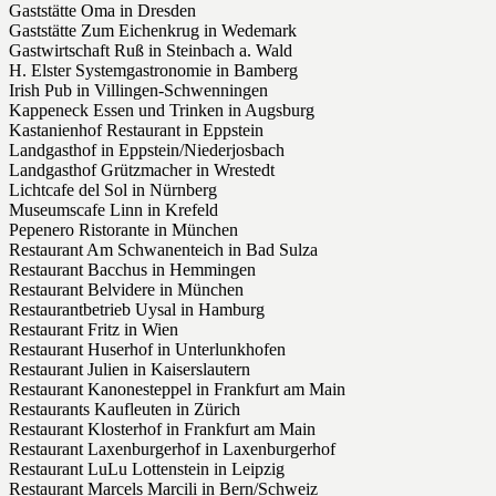
Gaststätte Oma in Dresden
Gaststätte Zum Eichenkrug in Wedemark
Gastwirtschaft Ruß in Steinbach a. Wald
H. Elster Systemgastronomie in Bamberg
Irish Pub in Villingen-Schwenningen
Kappeneck Essen und Trinken in Augsburg
Kastanienhof Restaurant in Eppstein
Landgasthof in Eppstein/Niederjosbach
Landgasthof Grützmacher in Wrestedt
Lichtcafe del Sol in Nürnberg
Museumscafe Linn in Krefeld
Pepenero Ristorante in München
Restaurant Am Schwanenteich in Bad Sulza
Restaurant Bacchus in Hemmingen
Restaurant Belvidere in München
Restaurantbetrieb Uysal in Hamburg
Restaurant Fritz in Wien
Restaurant Huserhof in Unterlunkhofen
Restaurant Julien in Kaiserslautern
Restaurant Kanonesteppel in Frankfurt am Main
Restaurants Kaufleuten in Zürich
Restaurant Klosterhof in Frankfurt am Main
Restaurant Laxenburgerhof in Laxenburgerhof
Restaurant LuLu Lottenstein in Leipzig
Restaurant Marcels Marcili in Bern/Schweiz