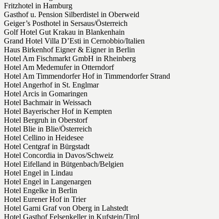
Fritzhotel in Hamburg
Gasthof u. Pension Silberdistel in Oberweid
Geiger’s Posthotel in Sersaus/Österreich
Golf Hotel Gut Krakau in Blankenhain
Grand Hotel Villa D’Esti in Cernobbio/Italien
Haus Birkenhof Eigner & Eigner in Berlin
Hotel Am Fischmarkt GmbH in Rheinberg
Hotel Am Medemufer in Otterndorf
Hotel Am Timmendorfer Hof in Timmendorfer Strand
Hotel Angerhof in St. Englmar
Hotel Arcis in Gomaringen
Hotel Bachmair in Weissach
Hotel Bayerischer Hof in Kempten
Hotel Bergruh in Oberstorf
Hotel Blie in Blie/Österreich
Hotel Cellino in Heidesee
Hotel Centgraf in Bürgstadt
Hotel Concordia in Davos/Schweiz
Hotel Eifelland in Bütgenbach/Belgien
Hotel Engel in Lindau
Hotel Engel in Langenargen
Hotel Engelke in Berlin
Hotel Eurener Hof in Trier
Hotel Garni Graf von Oberg in Lahstedt
Hotel Gasthof Felsenkeller in Kufstein/Tirol