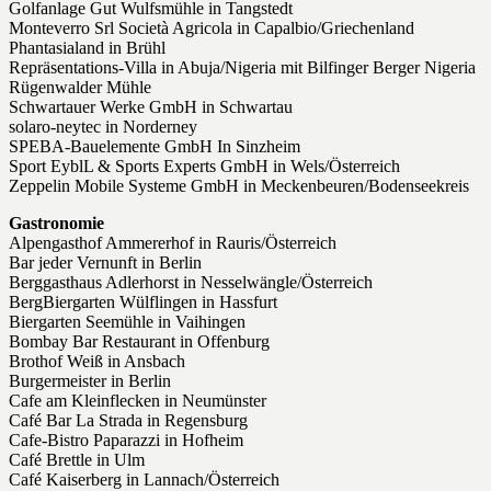
Golfanlage Gut Wulfsmühle in Tangstedt
Monteverro Srl Società Agricola in Capalbio/Griechenland
Phantasialand in Brühl
Repräsentations-Villa in Abuja/Nigeria mit Bilfinger Berger Nigeria
Rügenwalder Mühle
Schwartauer Werke GmbH in Schwartau
solaro-neytec in Norderney
SPEBA-Bauelemente GmbH In Sinzheim
Sport EyblL & Sports Experts GmbH in Wels/Österreich
Zeppelin Mobile Systeme GmbH in Meckenbeuren/Bodenseekreis
Gastronomie
Alpengasthof Ammererhof in Rauris/Österreich
Bar jeder Vernunft in Berlin
Berggasthaus Adlerhorst in Nesselwängle/Österreich
BergBiergarten Wülflingen in Hassfurt
Biergarten Seemühle in Vaihingen
Bombay Bar Restaurant in Offenburg
Brothof Weiß in Ansbach
Burgermeister in Berlin
Cafe am Kleinflecken in Neumünster
Café Bar La Strada in Regensburg
Cafe-Bistro Paparazzi in Hofheim
Café Brettle in Ulm
Café Kaiserberg in Lannach/Österreich