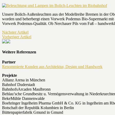
Unsere Bolich-Außenleuchten aus der Modellreihe Bremen in der Obe
worden und beherbergt einen Vorwerk Podemus Bio-Supermarkt mit ein
Vorwerk Podemus-Qualität. Ob Nerchauer Pils vom Faß – handwerklich
Nächster Artikel
Vorheriger Artikel
Weitere Referenzen
Partner
Renommierte Kunden aus Architektur, Design und Handwerk
Projekte
Allianz Arena in München
Bahnhof Duderstadt
BahnhofsArcaden Maulbronn
Behlau’sche Grundbesitz u. Vermögensverwaltung in Niederkruechte
BekeMühle Dannenwalde
Boehringer Ingelheim Pharma GmbH & Co. KG in Ingelheim am Rh
Botschaft der Republik Kolumbien in Berlin
Büttenpapierfabrik Gmund in Gmund