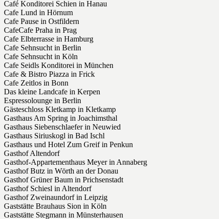
Café Konditorei Schien in Hanau
Cafe Lund in Hörnum
Cafe Pause in Ostfildern
CafeCafe Praha in Prag
Cafe Elbterrasse in Hamburg
Cafe Sehnsucht in Berlin
Cafe Sehnsucht in Köln
Cafe Seidls Konditorei in München
Cafe & Bistro Piazza in Frick
Cafe Zeitlos in Bonn
Das kleine Landcafe in Kerpen
Espressolounge in Berlin
Gästeschloss Kletkamp in Kletkamp
Gasthaus Am Spring in Joachimsthal
Gasthaus Siebenschlaefer in Neuwied
Gasthaus Siriuskogl in Bad Ischl
Gasthaus und Hotel Zum Greif in Penkun
Gasthof Altendorf
Gasthof-Appartementhaus Meyer in Annaberg
Gasthof Butz in Wörth an der Donau
Gasthof Grüner Baum in Prichsenstadt
Gasthof Schiesl in Altendorf
Gasthof Zweinaundorf in Leipzig
Gaststätte Brauhaus Sion in Köln
Gaststätte Stegmann in Münsterhausen