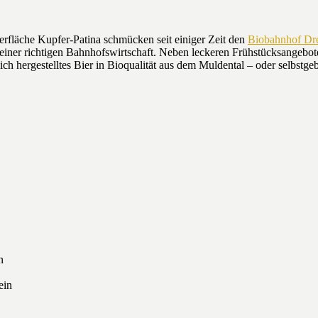
rfläche Kupfer-Patina schmücken seit einiger Zeit den
Biobahnhof Dr
er richtigen Bahnhofswirtschaft. Neben leckeren Frühstücksangeboten
 hergestelltes Bier in Bioqualität aus dem Muldental – oder selbstg
n
ein