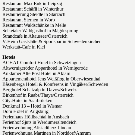
Restaurant Max Enk in Leipzig
Restaurant Schäfli in Winterthur
Restaurierung Steidle in Starzach
Restaurant Sternen in Worb
Restaurant Waldschänke in Melle
Selketaler Waldgasthof in Mägdesprung
Strandcafe in Altaussee/Österreich
V-Heim Gaststätte & Sportsbar in Schweitenkirchen
Werkstatt-Cafe in Kiel
Hotels
ACHAT Comfort Hotel in Schwetzingen
Altwernigeröder Apparthotel in Wernigerode
Anklamer Alte Post Hotel in Aklam
Appartementhotel Jens Weißflog in Oberwiesenthal
Båsenberga Hotell & Konferens in Vingåker/Schweden
Berghotel Schatzalp in Davos/Schweiz
Birkenhof in Raabs/Thaya/Österreich
City-Hotel in Saarbrücken
Denkmal 13 – Hotel in Wismar
Dom Hotel in Augsburg
Ferienhaus Höllbachtal in Ansbach
Ferienhof Sjuts in Werdumeraltendeich
Ferienwohnung Altstadtherz Lindau
Ferienwohnung Martinen in Norddorf/Amrum