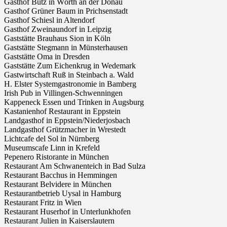
Gasthof Butz in Wörth an der Donau
Gasthof Grüner Baum in Prichsenstadt
Gasthof Schiesl in Altendorf
Gasthof Zweinaundorf in Leipzig
Gaststätte Brauhaus Sion in Köln
Gaststätte Stegmann in Münsterhausen
Gaststätte Oma in Dresden
Gaststätte Zum Eichenkrug in Wedemark
Gastwirtschaft Ruß in Steinbach a. Wald
H. Elster Systemgastronomie in Bamberg
Irish Pub in Villingen-Schwenningen
Kappeneck Essen und Trinken in Augsburg
Kastanienhof Restaurant in Eppstein
Landgasthof in Eppstein/Niederjosbach
Landgasthof Grützmacher in Wrestedt
Lichtcafe del Sol in Nürnberg
Museumscafe Linn in Krefeld
Pepenero Ristorante in München
Restaurant Am Schwanenteich in Bad Sulza
Restaurant Bacchus in Hemmingen
Restaurant Belvidere in München
Restaurantbetrieb Uysal in Hamburg
Restaurant Fritz in Wien
Restaurant Huserhof in Unterlunkhofen
Restaurant Julien in Kaiserslautern