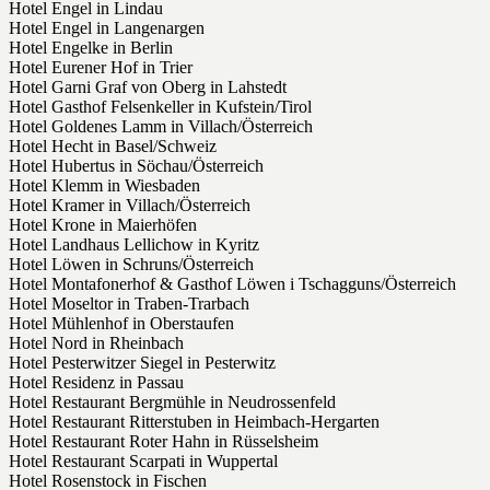
Hotel Engel in Lindau
Hotel Engel in Langenargen
Hotel Engelke in Berlin
Hotel Eurener Hof in Trier
Hotel Garni Graf von Oberg in Lahstedt
Hotel Gasthof Felsenkeller in Kufstein/Tirol
Hotel Goldenes Lamm in Villach/Österreich
Hotel Hecht in Basel/Schweiz
Hotel Hubertus in Söchau/Österreich
Hotel Klemm in Wiesbaden
Hotel Kramer in Villach/Österreich
Hotel Krone in Maierhöfen
Hotel Landhaus Lellichow in Kyritz
Hotel Löwen in Schruns/Österreich
Hotel Montafonerhof & Gasthof Löwen i Tschagguns/Österreich
Hotel Moseltor in Traben-Trarbach
Hotel Mühlenhof in Oberstaufen
Hotel Nord in Rheinbach
Hotel Pesterwitzer Siegel in Pesterwitz
Hotel Residenz in Passau
Hotel Restaurant Bergmühle in Neudrossenfeld
Hotel Restaurant Ritterstuben in Heimbach-Hergarten
Hotel Restaurant Roter Hahn in Rüsselsheim
Hotel Restaurant Scarpati in Wuppertal
Hotel Rosenstock in Fischen