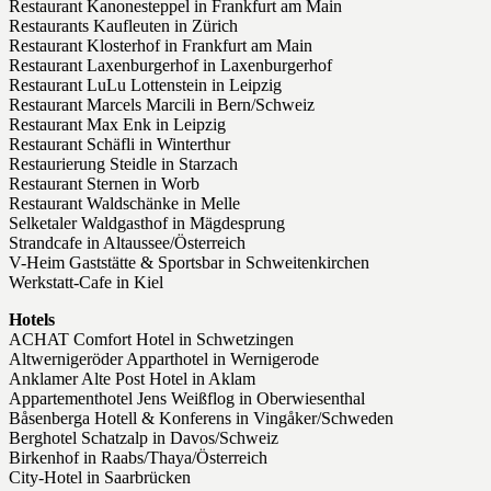
Restaurant Kanonesteppel in Frankfurt am Main
Restaurants Kaufleuten in Zürich
Restaurant Klosterhof in Frankfurt am Main
Restaurant Laxenburgerhof in Laxenburgerhof
Restaurant LuLu Lottenstein in Leipzig
Restaurant Marcels Marcili in Bern/Schweiz
Restaurant Max Enk in Leipzig
Restaurant Schäfli in Winterthur
Restaurierung Steidle in Starzach
Restaurant Sternen in Worb
Restaurant Waldschänke in Melle
Selketaler Waldgasthof in Mägdesprung
Strandcafe in Altaussee/Österreich
V-Heim Gaststätte & Sportsbar in Schweitenkirchen
Werkstatt-Cafe in Kiel
Hotels
ACHAT Comfort Hotel in Schwetzingen
Altwernigeröder Apparthotel in Wernigerode
Anklamer Alte Post Hotel in Aklam
Appartementhotel Jens Weißflog in Oberwiesenthal
Båsenberga Hotell & Konferens in Vingåker/Schweden
Berghotel Schatzalp in Davos/Schweiz
Birkenhof in Raabs/Thaya/Österreich
City-Hotel in Saarbrücken