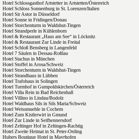
Hotel Schlossgasthof Artstetter in Artstetten/Österreich
Hotel Schloss Sonnenburg in St. Lorenzen/Italien
Hotel Sir Astor in Düsseldorf
Hotel Sonne in Fridingen/Donau
Hotel Storchenturm in Waldshut-Tingen
Hotel Strandperle in Kühlenborn
Hotel & Restaurant „Haus am See“ in Löcknitz
Hotel & Restaurant Zur Linde in Freital
Hotel Schloß Bensberg in Langenfeld
Hotel 7 Säulen in Dessau-Roßlau
Hotel Stachus in München
Hotel Stoffel in Arosa/Schweiz
Hotel Storchenturm in Waldshut-Tingen
Hotel Strandhaus in Lübben
Hotel Trafohaus in Solingen
Hotel Turmhof in Gumpoldskirchen/Österreich
Hotel Villa Rein in Bad Reichenhall
Hotel Villino in Lindau/Bodolz
Hotel Waldhaus Sils in Sils Maria/Schweiz
Hotel Weissmuehle in Cochem
Hotel Zum Kistlerwirt in Gmund
Hotel Zur Linde in Seifhennersdorf
Hotel Zeltinger Hof in Zeltingen-Rachtig
Hotel Zweite Heimat in St. Peter-Ording
Hubers Boutique Hotel in Mayrhofen