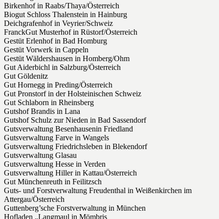
Birkenhof in Raabs/Thaya/Österreich
Biogut Schloss Thalenstein in Hainburg
Deichgrafenhof in Veyrier/Schweiz
FranckGut Musterhof in Rüstorf/Österreich
Gestüt Erlenhof in Bad Homburg
Gestüt Vorwerk in Cappeln
Gestüt Wäldershausen in Homberg/Ohm
Gut Aiderbichl in Salzburg/Österreich
Gut Göldenitz
Gut Hornegg in Preding/Österreich
Gut Pronstorf in der Holsteinischen Schweiz
Gut Schlaborn in Rheinsberg
Gutshof Brandis in Lana
Gutshof Schulz zur Nieden in Bad Sassendorf
Gutsverwaltung Besenhausenin Friedland
Gutsverwaltung Farve in Wangels
Gutsverwaltung Friedrichsleben in Blekendorf
Gutsverwaltung Glasau
Gutsverwaltung Hesse in Verden
Gutsverwaltung Hiller in Kattau/Österreich
Gut Münchenreuth in Feilitzsch
Guts- und Forstverwaltung Freudenthal in Weißenkirchen im
Attergau/Österreich
Guttenberg’sche Forstverwaltung in München
Hofladen „Langmaul in Mömbris