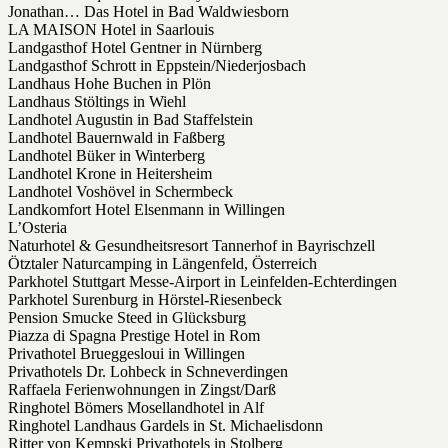
Jonathan… Das Hotel in Bad Waldwiesborn
LA MAISON Hotel in Saarlouis
Landgasthof Hotel Gentner in Nürnberg
Landgasthof Schrott in Eppstein/Niederjosbach
Landhaus Hohe Buchen in Plön
Landhaus Stöltings in Wiehl
Landhotel Augustin in Bad Staffelstein
Landhotel Bauernwald in Faßberg
Landhotel Büker in Winterberg
Landhotel Krone in Heitersheim
Landhotel Voshövel in Schermbeck
Landkomfort Hotel Elsenmann in Willingen
L’Osteria
Naturhotel & Gesundheitsresort Tannerhof in Bayrischzell
Ötztaler Naturcamping in Längenfeld, Österreich
Parkhotel Stuttgart Messe-Airport in Leinfelden-Echterdingen
Parkhotel Surenburg in Hörstel-Riesenbeck
Pension Smucke Steed in Glücksburg
Piazza di Spagna Prestige Hotel in Rom
Privathotel Brueggesloui in Willingen
Privathotels Dr. Lohbeck in Schneverdingen
Raffaela Ferienwohnungen in Zingst/Darß
Ringhotel Bömers Mosellandhotel in Alf
Ringhotel Landhaus Gardels in St. Michaelisdonn
Ritter von Kempski Privathotels in Stolberg