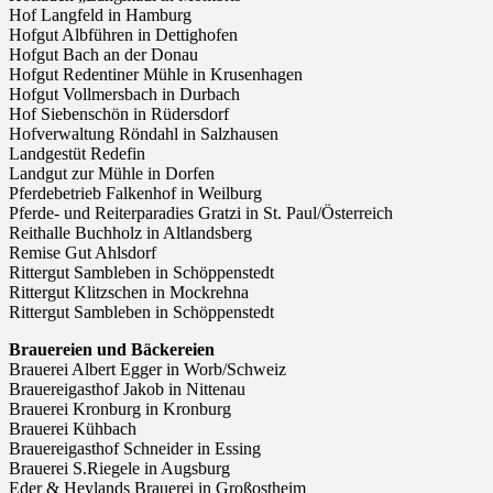
Hof Langfeld in Hamburg
Hofgut Albführen in Dettighofen
Hofgut Bach an der Donau
Hofgut Redentiner Mühle in Krusenhagen
Hofgut Vollmersbach in Durbach
Hof Siebenschön in Rüdersdorf
Hofverwaltung Röndahl in Salzhausen
Landgestüt Redefin
Landgut zur Mühle in Dorfen
Pferdebetrieb Falkenhof in Weilburg
Pferde- und Reiterparadies Gratzi in St. Paul/Österreich
Reithalle Buchholz in Altlandsberg
Remise Gut Ahlsdorf
Rittergut Sambleben in Schöppenstedt
Rittergut Klitzschen in Mockrehna
Rittergut Sambleben in Schöppenstedt
Brauereien und Bäckereien
Brauerei Albert Egger in Worb/Schweiz
Brauereigasthof Jakob in Nittenau
Brauerei Kronburg in Kronburg
Brauerei Kühbach
Brauereigasthof Schneider in Essing
Brauerei S.Riegele in Augsburg
Eder & Heylands Brauerei in Großostheim