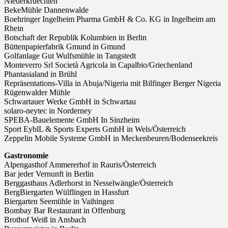
Niederkruechten
BekeMühle Dannenwalde
Boehringer Ingelheim Pharma GmbH & Co. KG in Ingelheim am
Rhein
Botschaft der Republik Kolumbien in Berlin
Büttenpapierfabrik Gmund in Gmund
Golfanlage Gut Wulfsmühle in Tangstedt
Monteverro Srl Società Agricola in Capalbio/Griechenland
Phantasialand in Brühl
Repräsentations-Villa in Abuja/Nigeria mit Bilfinger Berger Nigeria
Rügenwalder Mühle
Schwartauer Werke GmbH in Schwartau
solaro-neytec in Norderney
SPEBA-Bauelemente GmbH In Sinzheim
Sport EyblL & Sports Experts GmbH in Wels/Österreich
Zeppelin Mobile Systeme GmbH in Meckenbeuren/Bodenseekreis
Gastronomie
Alpengasthof Ammererhof in Rauris/Österreich
Bar jeder Vernunft in Berlin
Berggasthaus Adlerhorst in Nesselwängle/Österreich
BergBiergarten Wülflingen in Hassfurt
Biergarten Seemühle in Vaihingen
Bombay Bar Restaurant in Offenburg
Brothof Weiß in Ansbach