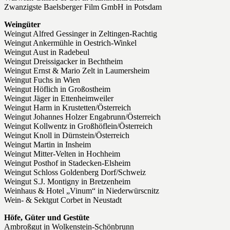
Zwanzigste Baelsberger Film GmbH in Potsdam
Weingüter
Weingut Alfred Gessinger in Zeltingen-Rachtig
Weingut Ankermühle in Oestrich-Winkel
Weingut Aust in Radebeul
Weingut Dreissigacker in Bechtheim
Weingut Ernst & Mario Zelt in Laumersheim
Weingut Fuchs in Wien
Weingut Höflich in Großostheim
Weingut Jäger in Ettenheimweiler
Weingut Harm in Krustetten/Österreich
Weingut Johannes Holzer Engabrunn/Österreich
Weingut Kollwentz in Großhöflein/Österreich
Weingut Knoll in Dürnstein/Österreich
Weingut Martin in Insheim
Weingut Mitter-Velten in Hochheim
Weingut Posthof in Stadecken-Elsheim
Weingut Schloss Goldenberg Dorf/Schweiz
Weingut S.J. Montigny in Bretzenheim
Weinhaus & Hotel „Vinum“ in Niederwürscnitz
Wein- & Sektgut Corbet in Neustadt
Höfe, Güter und Gestüte
Ambroßgut in Wolkenstein-Schönbrunn