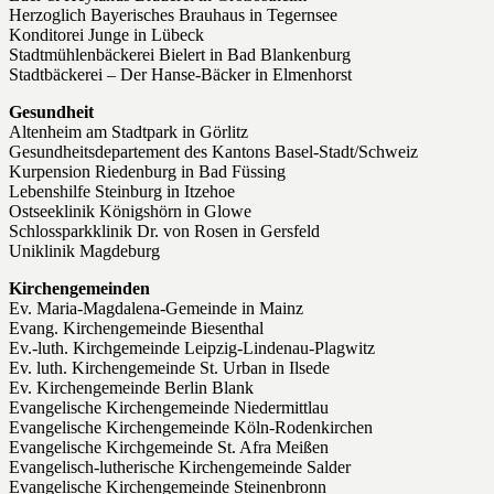
Herzoglich Bayerisches Brauhaus in Tegernsee
Konditorei Junge in Lübeck
Stadtmühlenbäckerei Bielert in Bad Blankenburg
Stadtbäckerei – Der Hanse-Bäcker in Elmenhorst
Gesundheit
Altenheim am Stadtpark in Görlitz
Gesundheitsdepartement des Kantons Basel-Stadt/Schweiz
Kurpension Riedenburg in Bad Füssing
Lebenshilfe Steinburg in Itzehoe
Ostseeklinik Königshörn in Glowe
Schlossparkklinik Dr. von Rosen in Gersfeld
Uniklinik Magdeburg
Kirchengemeinden
Ev. Maria-Magdalena-Gemeinde in Mainz
Evang. Kirchengemeinde Biesenthal
Ev.-luth. Kirchgemeinde Leipzig-Lindenau-Plagwitz
Ev. luth. Kirchengemeinde St. Urban in Ilsede
Ev. Kirchengemeinde Berlin Blank
Evangelische Kirchengemeinde Niedermittlau
Evangelische Kirchengemeinde Köln-Rodenkirchen
Evangelische Kirchgemeinde St. Afra Meißen
Evangelisch-lutherische Kirchengemeinde Salder
Evangelische Kirchengemeinde Steinenbronn