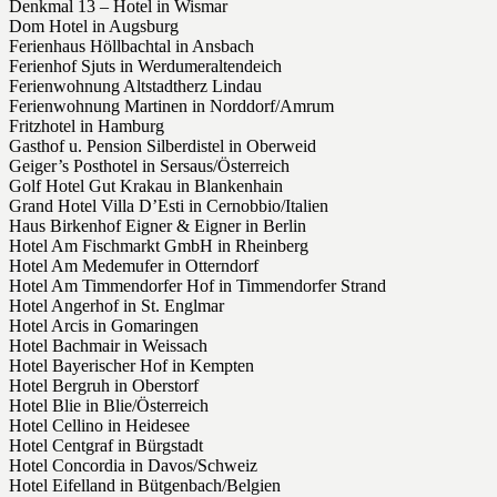
Denkmal 13 – Hotel in Wismar
Dom Hotel in Augsburg
Ferienhaus Höllbachtal in Ansbach
Ferienhof Sjuts in Werdumeraltendeich
Ferienwohnung Altstadtherz Lindau
Ferienwohnung Martinen in Norddorf/Amrum
Fritzhotel in Hamburg
Gasthof u. Pension Silberdistel in Oberweid
Geiger’s Posthotel in Sersaus/Österreich
Golf Hotel Gut Krakau in Blankenhain
Grand Hotel Villa D’Esti in Cernobbio/Italien
Haus Birkenhof Eigner & Eigner in Berlin
Hotel Am Fischmarkt GmbH in Rheinberg
Hotel Am Medemufer in Otterndorf
Hotel Am Timmendorfer Hof in Timmendorfer Strand
Hotel Angerhof in St. Englmar
Hotel Arcis in Gomaringen
Hotel Bachmair in Weissach
Hotel Bayerischer Hof in Kempten
Hotel Bergruh in Oberstorf
Hotel Blie in Blie/Österreich
Hotel Cellino in Heidesee
Hotel Centgraf in Bürgstadt
Hotel Concordia in Davos/Schweiz
Hotel Eifelland in Bütgenbach/Belgien