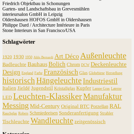
Friedrich Objektbau in Schonungen
Garten- und Landschaftsbau in Grevesmühlen
interieursalon GmbH in Leipzig
Oldershausen HOFOS GmbH in Oldershausen
Philippe Dard / Architecture Intérieure in Paris
Stone Interieurs in San Francisco/USA
Schlagwörter
Außenleuchte
Art Déco
1930
1920
1950
Aldo Bernardi
Bolich
Deckenleuchte
Bauhaus
Badleuchte
Chrom
DCW
Französisch
Design
Glas
England
Farbe
Globebirne
Herstellung
historisch
Hängeleuchte
Industriestil
Italien
Jieldé
Jugendstil
Kupfer
Kristallglas
Lampe Gras
Laterne
Leuchten-Klassiker
Manufaktur
LED
Messing
RAL
Mid-Century
Original BTC
Porzellan
Sonderanfertigung
Schmiedeeisen
Strahler
Rauchglas
Robers
Wandleuchte
Tischleuchte
zeitgenössisch