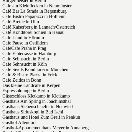
Burgermeister in Berlin
Cafe am Kleinflecken in Neumünster
Café Bar La Strada in Regensburg
Cafe-Bistro Paparazzi in Hofheim
Café Brettle in Ulm
Café Kaiserberg in Lannach/Österreich
Café Konditorei Schien in Hanau
Cafe Lund in Hörnum
Cafe Pause in Ostfildern
CafeCafe Praha in Prag
Cafe Elbterrasse in Hamburg
Cafe Sehnsucht in Berlin
Cafe Sehnsucht in Köln
Cafe Seidls Konditorei in München
Cafe & Bistro Piazza in Frick
Cafe Zeitlos in Bonn
Das kleine Landcafe in Kerpen
Espressolounge in Berlin
Gästeschloss Kletkamp in Kletkamp
Gasthaus Am Spring in Joachimsthal
Gasthaus Siebenschlaefer in Neuwied
Gasthaus Siriuskogl in Bad Ischl
Gasthaus und Hotel Zum Greif in Penkun
Gasthof Altendorf
Gasthof-Appartementhaus Meyer in Annaberg