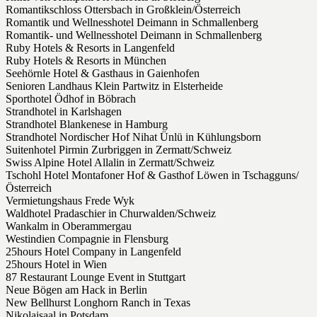
Romantikschloss Ottersbach in Großklein/Österreich
Romantik und Wellnesshotel Deimann in Schmallenberg
Romantik- und Wellnesshotel Deimann in Schmallenberg
Ruby Hotels & Resorts in Langenfeld
Ruby Hotels & Resorts in München
Seehörnle Hotel & Gasthaus in Gaienhofen
Senioren Landhaus Klein Partwitz in Elsterheide
Sporthotel Ödhof in Böbrach
Strandhotel in Karlshagen
Strandhotel Blankenese in Hamburg
Strandhotel Nordischer Hof Nihat Ünlü in Kühlungsborn
Suitenhotel Pirmin Zurbriggen in Zermatt/Schweiz
Swiss Alpine Hotel Allalin in Zermatt/Schweiz
Tschohl Hotel Montafoner Hof & Gasthof Löwen in Tschagguns/
Österreich
Vermietungshaus Frede Wyk
Waldhotel Pradaschier in Churwalden/Schweiz
Wankalm in Oberammergau
Westindien Compagnie in Flensburg
25hours Hotel Company in Langenfeld
25hours Hotel in Wien
87 Restaurant Lounge Event in Stuttgart
Neue Bögen am Hack in Berlin
New Bellhurst Longhorn Ranch in Texas
Nikolaisaal in Potsdam