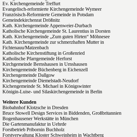
Ev. Kirchengemeinde Treffurt
Evangelisch-reformierte Kirchengemeinde Wymeer
Französisch-Reformierte Gemeinde in Potsdam
Gemeindekirchenrat Drößnitz
Kath. Kirchengemeinde Appenweier-Durbach
Katholische Kirchengemeinde St. Laurentius in Dorsten
Kath. Kirchengemeinde „Zum guten Hirten“ Möhnesee
Kath. Kirchengemeinde zur schmerzhaften Mutter in
Fichtenauu/Matzenbach
Katholische Kirchenstiftung in Großenried
Katholische Pfarrgemeinde Herforst
Kirchgemeinde Bernshausen in Urnshausen
Kirchengemeinde Büchenberg in Eichenzell
Kirchengemeinde Dallgow
Kirchengemeinde Diemelstadt-Neudorf
Kichengemeinde St. Michael in Königswinter
Königin-Luise- und Silaskirchengemeinde in Berlin
Weitere Kunden
Biobahnhof Klotzsche in Dresden
Bruce Stowell Design Services in Biddenden, Großbritannien
Bogenhausener Werkstätte in München
Die Gartenmanufaktur in Uehrde
Forstbetrieb Pribornin Buchholz
Forstverwaltung Kloster Schweinheim in Wachtberg