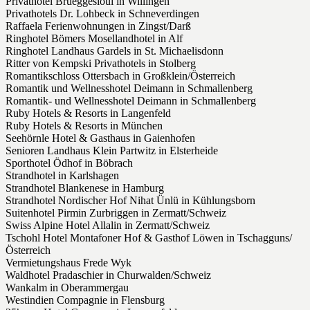
Privathotel Brueggesloui in Willingen
Privathotels Dr. Lohbeck in Schneverdingen
Raffaela Ferienwohnungen in Zingst/Darß
Ringhotel Bömers Mosellandhotel in Alf
Ringhotel Landhaus Gardels in St. Michaelisdonn
Ritter von Kempski Privathotels in Stolberg
Romantikschloss Ottersbach in Großklein/Österreich
Romantik und Wellnesshotel Deimann in Schmallenberg
Romantik- und Wellnesshotel Deimann in Schmallenberg
Ruby Hotels & Resorts in Langenfeld
Ruby Hotels & Resorts in München
Seehörnle Hotel & Gasthaus in Gaienhofen
Senioren Landhaus Klein Partwitz in Elsterheide
Sporthotel Ödhof in Böbrach
Strandhotel in Karlshagen
Strandhotel Blankenese in Hamburg
Strandhotel Nordischer Hof Nihat Ünlü in Kühlungsborn
Suitenhotel Pirmin Zurbriggen in Zermatt/Schweiz
Swiss Alpine Hotel Allalin in Zermatt/Schweiz
Tschohl Hotel Montafoner Hof & Gasthof Löwen in Tschagguns/
Österreich
Vermietungshaus Frede Wyk
Waldhotel Pradaschier in Churwalden/Schweiz
Wankalm in Oberammergau
Westindien Compagnie in Flensburg