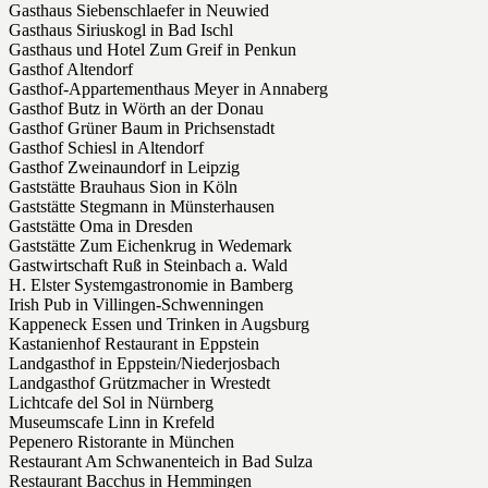
Gasthaus Siebenschlaefer in Neuwied
Gasthaus Siriuskogl in Bad Ischl
Gasthaus und Hotel Zum Greif in Penkun
Gasthof Altendorf
Gasthof-Appartementhaus Meyer in Annaberg
Gasthof Butz in Wörth an der Donau
Gasthof Grüner Baum in Prichsenstadt
Gasthof Schiesl in Altendorf
Gasthof Zweinaundorf in Leipzig
Gaststätte Brauhaus Sion in Köln
Gaststätte Stegmann in Münsterhausen
Gaststätte Oma in Dresden
Gaststätte Zum Eichenkrug in Wedemark
Gastwirtschaft Ruß in Steinbach a. Wald
H. Elster Systemgastronomie in Bamberg
Irish Pub in Villingen-Schwenningen
Kappeneck Essen und Trinken in Augsburg
Kastanienhof Restaurant in Eppstein
Landgasthof in Eppstein/Niederjosbach
Landgasthof Grützmacher in Wrestedt
Lichtcafe del Sol in Nürnberg
Museumscafe Linn in Krefeld
Pepenero Ristorante in München
Restaurant Am Schwanenteich in Bad Sulza
Restaurant Bacchus in Hemmingen