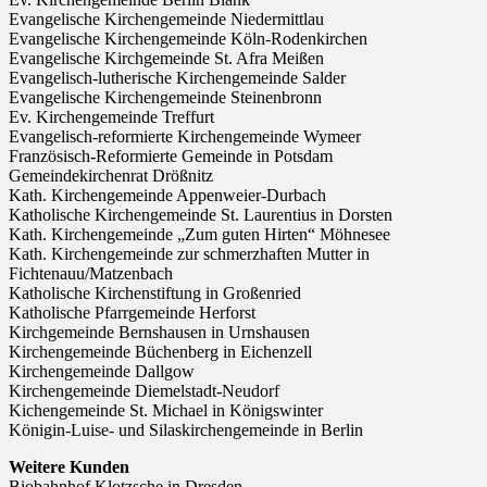
Evangelische Kirchengemeinde Niedermittlau
Evangelische Kirchengemeinde Köln-Rodenkirchen
Evangelische Kirchgemeinde St. Afra Meißen
Evangelisch-lutherische Kirchengemeinde Salder
Evangelische Kirchengemeinde Steinenbronn
Ev. Kirchengemeinde Treffurt
Evangelisch-reformierte Kirchengemeinde Wymeer
Französisch-Reformierte Gemeinde in Potsdam
Gemeindekirchenrat Drößnitz
Kath. Kirchengemeinde Appenweier-Durbach
Katholische Kirchengemeinde St. Laurentius in Dorsten
Kath. Kirchengemeinde „Zum guten Hirten“ Möhnesee
Kath. Kirchengemeinde zur schmerzhaften Mutter in
Fichtenauu/Matzenbach
Katholische Kirchenstiftung in Großenried
Katholische Pfarrgemeinde Herforst
Kirchgemeinde Bernshausen in Urnshausen
Kirchengemeinde Büchenberg in Eichenzell
Kirchengemeinde Dallgow
Kirchengemeinde Diemelstadt-Neudorf
Kichengemeinde St. Michael in Königswinter
Königin-Luise- und Silaskirchengemeinde in Berlin
Weitere Kunden
Biobahnhof Klotzsche in Dresden