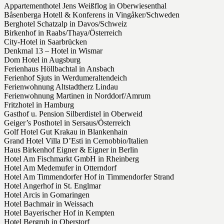
Appartementhotel Jens Weißflog in Oberwiesenthal
Båsenberga Hotell & Konferens in Vingåker/Schweden
Berghotel Schatzalp in Davos/Schweiz
Birkenhof in Raabs/Thaya/Österreich
City-Hotel in Saarbrücken
Denkmal 13 – Hotel in Wismar
Dom Hotel in Augsburg
Ferienhaus Höllbachtal in Ansbach
Ferienhof Sjuts in Werdumeraltendeich
Ferienwohnung Altstadtherz Lindau
Ferienwohnung Martinen in Norddorf/Amrum
Fritzhotel in Hamburg
Gasthof u. Pension Silberdistel in Oberweid
Geiger’s Posthotel in Sersaus/Österreich
Golf Hotel Gut Krakau in Blankenhain
Grand Hotel Villa D’Esti in Cernobbio/Italien
Haus Birkenhof Eigner & Eigner in Berlin
Hotel Am Fischmarkt GmbH in Rheinberg
Hotel Am Medemufer in Otterndorf
Hotel Am Timmendorfer Hof in Timmendorfer Strand
Hotel Angerhof in St. Englmar
Hotel Arcis in Gomaringen
Hotel Bachmair in Weissach
Hotel Bayerischer Hof in Kempten
Hotel Bergruh in Oberstorf