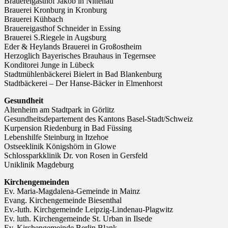
Brauereigasthof Jakob in Nittenau
Brauerei Kronburg in Kronburg
Brauerei Kühbach
Brauereigasthof Schneider in Essing
Brauerei S.Riegele in Augsburg
Eder & Heylands Brauerei in Großostheim
Herzoglich Bayerisches Brauhaus in Tegernsee
Konditorei Junge in Lübeck
Stadtmühlenbäckerei Bielert in Bad Blankenburg
Stadtbäckerei – Der Hanse-Bäcker in Elmenhorst
Gesundheit
Altenheim am Stadtpark in Görlitz
Gesundheitsdepartement des Kantons Basel-Stadt/Schweiz
Kurpension Riedenburg in Bad Füssing
Lebenshilfe Steinburg in Itzehoe
Ostseeklinik Königshörn in Glowe
Schlossparkklinik Dr. von Rosen in Gersfeld
Uniklinik Magdeburg
Kirchengemeinden
Ev. Maria-Magdalena-Gemeinde in Mainz
Evang. Kirchengemeinde Biesenthal
Ev.-luth. Kirchgemeinde Leipzig-Lindenau-Plagwitz
Ev. luth. Kirchengemeinde St. Urban in Ilsede
Ev. Kirchengemeinde Berlin Blank