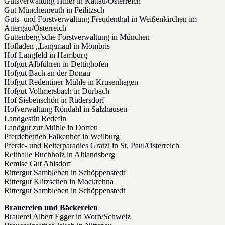
Gutsverwaltung Hiller in Kattau/Österreich
Gut Münchenreuth in Feilitzsch
Guts- und Forstverwaltung Freudenthal in Weißenkirchen im
Attergau/Österreich
Guttenberg’sche Forstverwaltung in München
Hofladen „Langmaul in Mömbris
Hof Langfeld in Hamburg
Hofgut Albführen in Dettighofen
Hofgut Bach an der Donau
Hofgut Redentiner Mühle in Krusenhagen
Hofgut Vollmersbach in Durbach
Hof Siebenschön in Rüdersdorf
Hofverwaltung Röndahl in Salzhausen
Landgestüt Redefin
Landgut zur Mühle in Dorfen
Pferdebetrieb Falkenhof in Weilburg
Pferde- und Reiterparadies Gratzi in St. Paul/Österreich
Reithalle Buchholz in Altlandsberg
Remise Gut Ahlsdorf
Rittergut Sambleben in Schöppenstedt
Rittergut Klitzschen in Mockrehna
Rittergut Sambleben in Schöppenstedt
Brauereien und Bäckereien
Brauerei Albert Egger in Worb/Schweiz