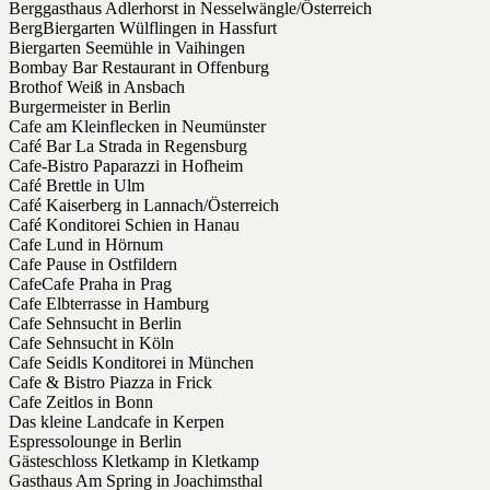
Berggasthaus Adlerhorst in Nesselwängle/Österreich
BergBiergarten Wülflingen in Hassfurt
Biergarten Seemühle in Vaihingen
Bombay Bar Restaurant in Offenburg
Brothof Weiß in Ansbach
Burgermeister in Berlin
Cafe am Kleinflecken in Neumünster
Café Bar La Strada in Regensburg
Cafe-Bistro Paparazzi in Hofheim
Café Brettle in Ulm
Café Kaiserberg in Lannach/Österreich
Café Konditorei Schien in Hanau
Cafe Lund in Hörnum
Cafe Pause in Ostfildern
CafeCafe Praha in Prag
Cafe Elbterrasse in Hamburg
Cafe Sehnsucht in Berlin
Cafe Sehnsucht in Köln
Cafe Seidls Konditorei in München
Cafe & Bistro Piazza in Frick
Cafe Zeitlos in Bonn
Das kleine Landcafe in Kerpen
Espressolounge in Berlin
Gästeschloss Kletkamp in Kletkamp
Gasthaus Am Spring in Joachimsthal