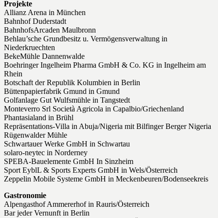
Projekte
Allianz Arena in München
Bahnhof Duderstadt
BahnhofsArcaden Maulbronn
Behlau’sche Grundbesitz u. Vermögensverwaltung in
Niederkruechten
BekeMühle Dannenwalde
Boehringer Ingelheim Pharma GmbH & Co. KG in Ingelheim am
Rhein
Botschaft der Republik Kolumbien in Berlin
Büttenpapierfabrik Gmund in Gmund
Golfanlage Gut Wulfsmühle in Tangstedt
Monteverro Srl Società Agricola in Capalbio/Griechenland
Phantasialand in Brühl
Repräsentations-Villa in Abuja/Nigeria mit Bilfinger Berger Nigeria
Rügenwalder Mühle
Schwartauer Werke GmbH in Schwartau
solaro-neytec in Norderney
SPEBA-Bauelemente GmbH In Sinzheim
Sport EyblL & Sports Experts GmbH in Wels/Österreich
Zeppelin Mobile Systeme GmbH in Meckenbeuren/Bodenseekreis
Gastronomie
Alpengasthof Ammererhof in Rauris/Österreich
Bar jeder Vernunft in Berlin