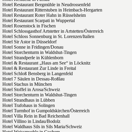
Hotel Restaurant Bergmühle in Neudrossenfeld
Hotel Restaurant Ritterstuben in Heimbach-Hergarten
Hotel Restaurant Roter Hahn in Rüsselsheim
Hotel Restaurant Scarpati in Wuppertal
Hotel Rosenstock in Fischen
Hotel Schlossgasthof Artstetter in Artstetten/Österreich
Hotel Schloss Sonnenburg in St. Lorenzen/Italien
Hotel Sir Astor in Düsseldorf
Hotel Sonne in Fridingen/Donau
Hotel Storchenturm in Waldshut-Tingen
Hotel Strandperle in Kühlenborn
Hotel & Restaurant „Haus am See“ in Löcknitz
Hotel & Restaurant Zur Linde in Freital
Hotel Schloß Bensberg in Langenfeld
Hotel 7 Säulen in Dessau-Roßlau
Hotel Stachus in München
Hotel Stoffel in Arosa/Schweiz
Hotel Storchenturm in Waldshut-Tingen
Hotel Strandhaus in Lübben
Hotel Trafohaus in Solingen
Hotel Turmhof in Gumpoldskirchen/Österreich
Hotel Villa Rein in Bad Reichenhall
Hotel Villino in Lindau/Bodolz
Hotel Waldhaus Sils in Sils Maria/Schweiz
Hotel Weissmuehle in Cochem