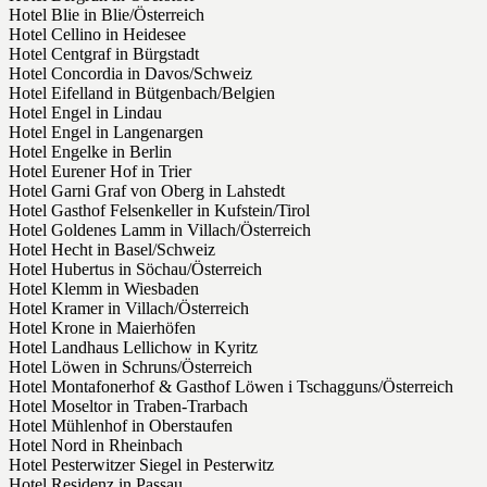
Hotel Blie in Blie/Österreich
Hotel Cellino in Heidesee
Hotel Centgraf in Bürgstadt
Hotel Concordia in Davos/Schweiz
Hotel Eifelland in Bütgenbach/Belgien
Hotel Engel in Lindau
Hotel Engel in Langenargen
Hotel Engelke in Berlin
Hotel Eurener Hof in Trier
Hotel Garni Graf von Oberg in Lahstedt
Hotel Gasthof Felsenkeller in Kufstein/Tirol
Hotel Goldenes Lamm in Villach/Österreich
Hotel Hecht in Basel/Schweiz
Hotel Hubertus in Söchau/Österreich
Hotel Klemm in Wiesbaden
Hotel Kramer in Villach/Österreich
Hotel Krone in Maierhöfen
Hotel Landhaus Lellichow in Kyritz
Hotel Löwen in Schruns/Österreich
Hotel Montafonerhof & Gasthof Löwen i Tschagguns/Österreich
Hotel Moseltor in Traben-Trarbach
Hotel Mühlenhof in Oberstaufen
Hotel Nord in Rheinbach
Hotel Pesterwitzer Siegel in Pesterwitz
Hotel Residenz in Passau