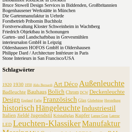
Bruce Stowell Design Services in Biddenden, Großbritannien
Bogenhausener Werkstätte in München
Die Gartenmanufaktur in Uehrde
Forstbetrieb Pribornin Buchholz
Forstverwaltung Kloster Schweinheim in Wachtberg
Friedrich Objektbau in Schonungen
Garten- und Landschaftsbau in Grevesmühlen
interieursalon GmbH in Leipzig
Oldershausen HOFOS GmbH in Oldershausen
Philippe Dard / Architecture Intérieure in Paris
Stone Interieurs in San Francisco/USA
Schlagwörter
Außenleuchte
Art Déco
1930
1920
1950
Aldo Bernardi
Bolich
Deckenleuchte
Bauhaus
Badleuchte
Chrom
DCW
Französisch
Design
Glas
England
Farbe
Globebirne
Herstellung
historisch
Hängeleuchte
Industriestil
Italien
Jieldé
Jugendstil
Kupfer
Kristallglas
Lampe Gras
Laterne
Leuchten-Klassiker
Manufaktur
LED