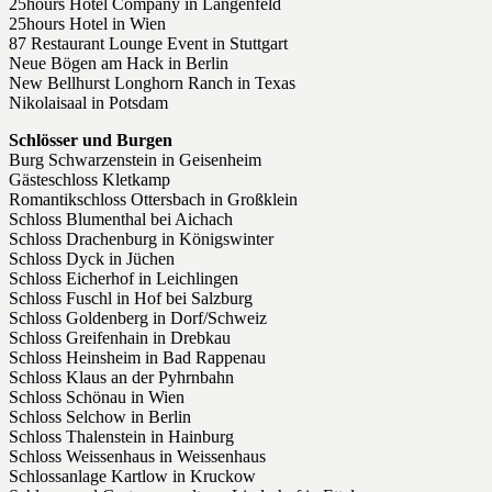
25hours Hotel Company in Langenfeld
25hours Hotel in Wien
87 Restaurant Lounge Event in Stuttgart
Neue Bögen am Hack in Berlin
New Bellhurst Longhorn Ranch in Texas
Nikolaisaal in Potsdam
Schlösser und Burgen
Burg Schwarzenstein in Geisenheim
Gästeschloss Kletkamp
Romantikschloss Ottersbach in Großklein
Schloss Blumenthal bei Aichach
Schloss Drachenburg in Königswinter
Schloss Dyck in Jüchen
Schloss Eicherhof in Leichlingen
Schloss Fuschl in Hof bei Salzburg
Schloss Goldenberg in Dorf/Schweiz
Schloss Greifenhain in Drebkau
Schloss Heinsheim in Bad Rappenau
Schloss Klaus an der Pyhrnbahn
Schloss Schönau in Wien
Schloss Selchow in Berlin
Schloss Thalenstein in Hainburg
Schloss Weissenhaus in Weissenhaus
Schlossanlage Kartlow in Kruckow