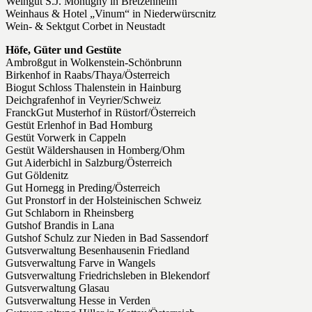
Weingut S.J. Montigny in Bretzenheim
Weinhaus & Hotel „Vinum“ in Niederwürscnitz
Wein- & Sektgut Corbet in Neustadt
Höfe, Güter und Gestüte
Ambroßgut in Wolkenstein-Schönbrunn
Birkenhof in Raabs/Thaya/Österreich
Biogut Schloss Thalenstein in Hainburg
Deichgrafenhof in Veyrier/Schweiz
FranckGut Musterhof in Rüstorf/Österreich
Gestüt Erlenhof in Bad Homburg
Gestüt Vorwerk in Cappeln
Gestüt Wäldershausen in Homberg/Ohm
Gut Aiderbichl in Salzburg/Österreich
Gut Göldenitz
Gut Hornegg in Preding/Österreich
Gut Pronstorf in der Holsteinischen Schweiz
Gut Schlaborn in Rheinsberg
Gutshof Brandis in Lana
Gutshof Schulz zur Nieden in Bad Sassendorf
Gutsverwaltung Besenhausenin Friedland
Gutsverwaltung Farve in Wangels
Gutsverwaltung Friedrichsleben in Blekendorf
Gutsverwaltung Glasau
Gutsverwaltung Hesse in Verden