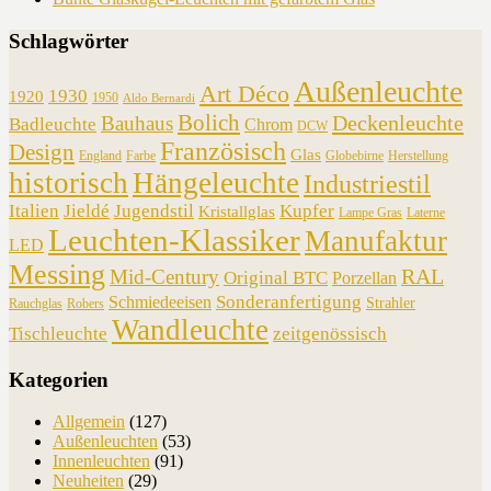
Schlagwörter
Außenleuchte
Art Déco
1930
1920
1950
Aldo Bernardi
Bolich
Deckenleuchte
Bauhaus
Badleuchte
Chrom
DCW
Französisch
Design
Glas
England
Farbe
Globebirne
Herstellung
historisch
Hängeleuchte
Industriestil
Italien
Jieldé
Jugendstil
Kupfer
Kristallglas
Lampe Gras
Laterne
Leuchten-Klassiker
Manufaktur
LED
Messing
RAL
Mid-Century
Original BTC
Porzellan
Sonderanfertigung
Schmiedeeisen
Strahler
Rauchglas
Robers
Wandleuchte
Tischleuchte
zeitgenössisch
Kategorien
Allgemein
(127)
Außenleuchten
(53)
Innenleuchten
(91)
Neuheiten
(29)