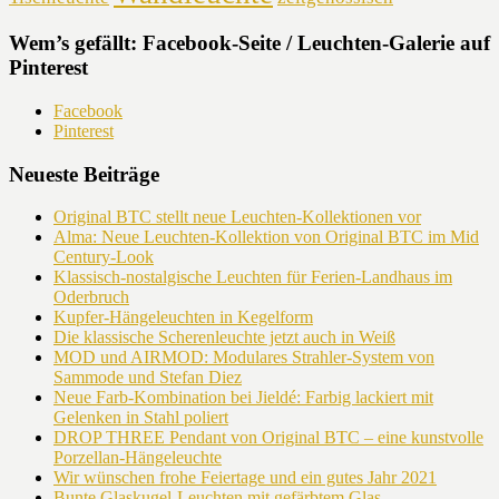
Wem’s gefällt: Facebook-Seite / Leuchten-Galerie auf
Pinterest
Facebook
Pinterest
Neueste Beiträge
Original BTC stellt neue Leuchten-Kollektionen vor
Alma: Neue Leuchten-Kollektion von Original BTC im Mid
Century-Look
Klassisch-nostalgische Leuchten für Ferien-Landhaus im
Oderbruch
Kupfer-Hängeleuchten in Kegelform
Die klassische Scherenleuchte jetzt auch in Weiß
MOD und AIRMOD: Modulares Strahler-System von
Sammode und Stefan Diez
Neue Farb-Kombination bei Jieldé: Farbig lackiert mit
Gelenken in Stahl poliert
DROP THREE Pendant von Original BTC – eine kunstvolle
Porzellan-Hängeleuchte
Wir wünschen frohe Feiertage und ein gutes Jahr 2021
Bunte Glaskugel-Leuchten mit gefärbtem Glas