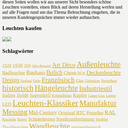
diesen Seiten wollen wir aus unserer Sicht besonders schöne
Leuchten vorstellen, einen Blick auf deren Herstellung werfen und
auf alle Fragen rund um das Thema Beleuchtung eingehen, die in
unseren Kundengesprächen immer wieder auftauchen.
Leuchten kaufen
Schlagwörter
Außenleuchte
Art Déco
1930
1920
1950
Aldo Bernardi
Bolich
Deckenleuchte
Bauhaus
Badleuchte
Chrom
DCW
Französisch
Design
Glas
England
Farbe
Globebirne
Herstellung
historisch
Hängeleuchte
Industriestil
Italien
Jieldé
Jugendstil
Kupfer
Kristallglas
Lampe Gras
Laterne
Leuchten-Klassiker
Manufaktur
LED
Messing
RAL
Mid-Century
Original BTC
Porzellan
Sonderanfertigung
Schmiedeeisen
Strahler
Rauchglas
Robers
Wandleuchte
Tischleuchte
zeitgenössisch