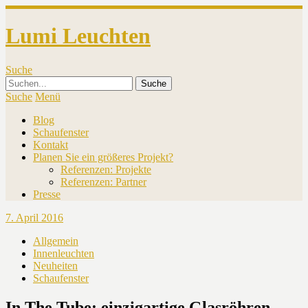
Lumi Leuchten
Suche
Suche
Menü
Blog
Schaufenster
Kontakt
Planen Sie ein größeres Projekt?
Referenzen: Projekte
Referenzen: Partner
Presse
7. April 2016
Allgemein
Innenleuchten
Neuheiten
Schaufenster
In The Tube: einzigartige Glasröhren-