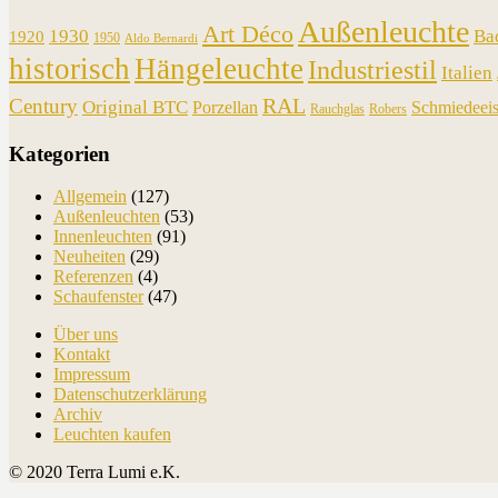
Außenleuchte
Art Déco
1930
Ba
1920
1950
Aldo Bernardi
historisch
Hängeleuchte
Industriestil
Italien
RAL
Century
Original BTC
Porzellan
Schmiedeei
Rauchglas
Robers
Kategorien
Allgemein
(127)
Außenleuchten
(53)
Innenleuchten
(91)
Neuheiten
(29)
Referenzen
(4)
Schaufenster
(47)
Über uns
Kontakt
Impressum
Datenschutzerklärung
Archiv
Leuchten kaufen
© 2020 Terra Lumi e.K.