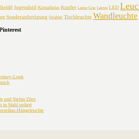
Leuc
Jieldé
Jugendstil
Kupfer
LED
Kristallglas
Lampe Gras
Laterne
Wandleuchte
Sonderanfertigung
Tischleuchte
sen
Strahler
Pinterest
entury-Look
bruch
 und Stefan Diez
 in Stahl poliert
rzellan-Hängeleuchte