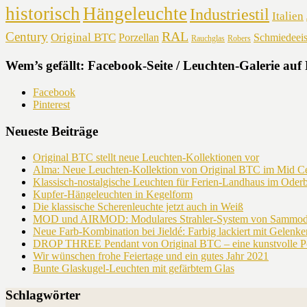
historisch
Hängeleuchte
Industriestil
Italien
RAL
Century
Original BTC
Porzellan
Schmiedeei
Rauchglas
Robers
Wem’s gefällt: Facebook-Seite / Leuchten-Galerie auf 
Facebook
Pinterest
Neueste Beiträge
Original BTC stellt neue Leuchten-Kollektionen vor
Alma: Neue Leuchten-Kollektion von Original BTC im Mid C
Klassisch-nostalgische Leuchten für Ferien-Landhaus im Oder
Kupfer-Hängeleuchten in Kegelform
Die klassische Scherenleuchte jetzt auch in Weiß
MOD und AIRMOD: Modulares Strahler-System von Sammode
Neue Farb-Kombination bei Jieldé: Farbig lackiert mit Gelenken
DROP THREE Pendant von Original BTC – eine kunstvolle Po
Wir wünschen frohe Feiertage und ein gutes Jahr 2021
Bunte Glaskugel-Leuchten mit gefärbtem Glas
Schlagwörter