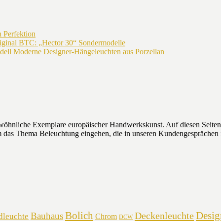
 Perfektion
riginal BTC: „Hector 30“ Sondermodelle
Moderne Designer-Hängeleuchten aus Porzellan
wöhnliche Exemplare europäischer Handwerkskunst. Auf diesen Seiten w
 um das Thema Beleuchtung eingehen, die in unseren Kundengesprächen
Bolich
Desig
Deckenleuchte
Bauhaus
dleuchte
Chrom
DCW