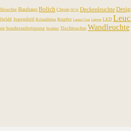
Bolich
Desig
Deckenleuchte
Bauhaus
dleuchte
Chrom
DCW
Leuc
Jieldé
Jugendstil
Kupfer
LED
Kristallglas
Lampe Gras
Laterne
Wandleuchte
Sonderanfertigung
Tischleuchte
sen
Strahler