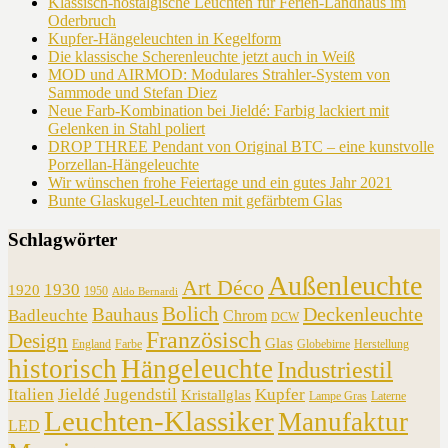
Klassisch-nostalgische Leuchten für Ferien-Landhaus im
Oderbruch
Kupfer-Hängeleuchten in Kegelform
Die klassische Scherenleuchte jetzt auch in Weiß
MOD und AIRMOD: Modulares Strahler-System von
Sammode und Stefan Diez
Neue Farb-Kombination bei Jieldé: Farbig lackiert mit
Gelenken in Stahl poliert
DROP THREE Pendant von Original BTC – eine kunstvolle
Porzellan-Hängeleuchte
Wir wünschen frohe Feiertage und ein gutes Jahr 2021
Bunte Glaskugel-Leuchten mit gefärbtem Glas
Schlagwörter
Außenleuchte
Art Déco
1930
1920
1950
Aldo Bernardi
Bolich
Deckenleuchte
Bauhaus
Badleuchte
Chrom
DCW
Französisch
Design
Glas
England
Farbe
Globebirne
Herstellung
historisch
Hängeleuchte
Industriestil
Italien
Jieldé
Jugendstil
Kupfer
Kristallglas
Lampe Gras
Laterne
Leuchten-Klassiker
Manufaktur
LED