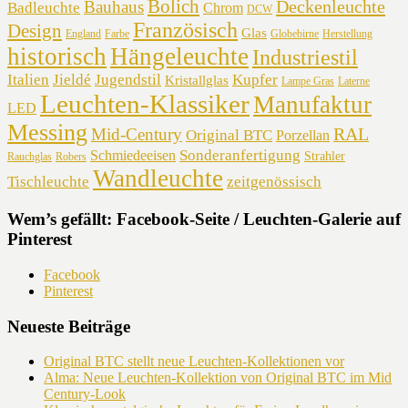
Bolich
Deckenleuchte
Bauhaus
Badleuchte
Chrom
DCW
Französisch
Design
Glas
England
Farbe
Globebirne
Herstellung
historisch
Hängeleuchte
Industriestil
Italien
Jieldé
Jugendstil
Kupfer
Kristallglas
Lampe Gras
Laterne
Leuchten-Klassiker
Manufaktur
LED
Messing
RAL
Mid-Century
Original BTC
Porzellan
Sonderanfertigung
Schmiedeeisen
Strahler
Rauchglas
Robers
Wandleuchte
Tischleuchte
zeitgenössisch
Wem’s gefällt: Facebook-Seite / Leuchten-Galerie auf
Pinterest
Facebook
Pinterest
Neueste Beiträge
Original BTC stellt neue Leuchten-Kollektionen vor
Alma: Neue Leuchten-Kollektion von Original BTC im Mid
Century-Look