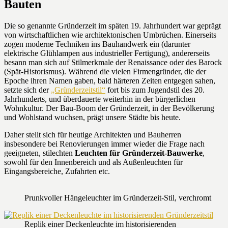
Bauten
Die so genannte Gründerzeit im späten 19. Jahrhundert war geprägt
von wirtschaftlichen wie architektonischen Umbrüchen. Einerseits
zogen moderne Techniken ins Bauhandwerk ein (darunter
elektrische Glühlampen aus industrieller Fertigung), andererseits
besann man sich auf Stilmerkmale der Renaissance oder des Barock
(Spät-Historismus). Während die vielen Firmengründer, die der
Epoche ihren Namen gaben, bald härteren Zeiten entgegen sahen,
setzte sich der
„Gründerzeitstil“
fort bis zum Jugendstil des 20.
Jahrhunderts, und überdauerte weiterhin in der bürgerlichen
Wohnkultur. Der Bau-Boom der Gründerzeit, in der Bevölkerung
und Wohlstand wuchsen, prägt unsere Städte bis heute.
Daher stellt sich für heutige Architekten und Bauherren
insbesondere bei Renovierungen immer wieder die Frage nach
geeigneten, stilechten
Leuchten für Gründerzeit-Bauwerke
,
sowohl für den Innenbereich und als Außenleuchten für
Eingangsbereiche, Zufahrten etc.
Prunkvoller Hängeleuchter im Gründerzeit-Stil, verchromt
Replik einer Deckenleuchte im historisierenden